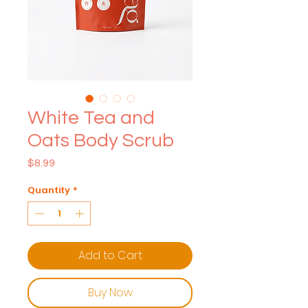
White Tea and
Oats Body Scrub
Price
$8.99
Quantity
*
Add to Cart
Buy Now