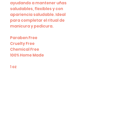
ayudando a mantener uñas
saludables, flexibles y con
apariencia saludable. Ideal
para completar el ritual de
manicura y pedicura.
Paraben Free
Cruelty Free
Chemical Free
100% Home Made
1 oz
OUR COMPANY
MEET US
PRIVACY
POLICY